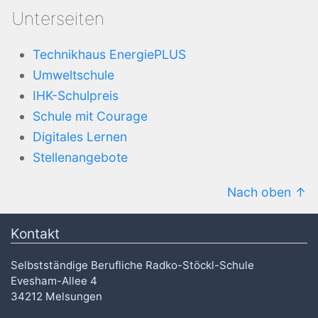
Unterseiten
Technikhaus EnergiePLUS
Umweltschule
IHK-Schulpreis
Schule mit Courage
Digitales Lernen
Stellenangebote
Nach oben
Kontakt
Selbstständige Berufliche Radko-Stöckl-Schule
Evesham-Allee 4
34212 Melsungen